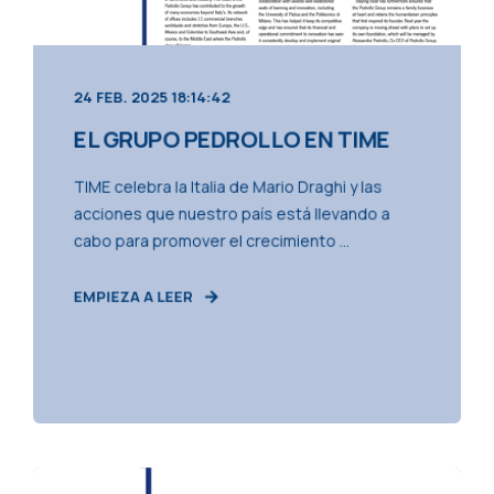
24 FEB. 2025 18:14:42
EL GRUPO PEDROLLO EN TIME
TIME celebra la Italia de Mario Draghi y las
acciones que nuestro país está llevando a
cabo para promover el crecimiento ...
EMPIEZA A LEER