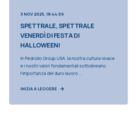
3 NOV 2025, 18:44:59
SPETTRALE, SPETTRALE
VENERDÌ DI FESTA DI
HALLOWEEN!
In Pedrollo Group USA, la nostra cultura vivace
e i nostri valori fondamentali sottolineano
l'importanza del duro lavoro ...
INIZIA A LEGGERE